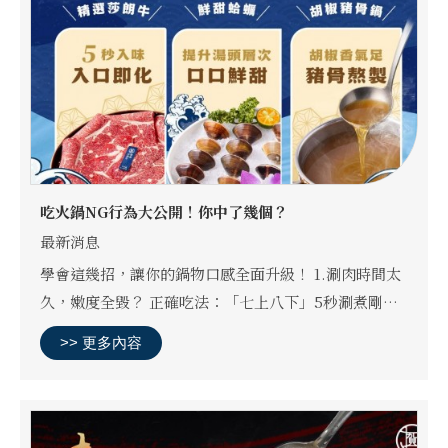
吃火鍋NG行為大公開！你中了幾個？
最新消息
學會這幾招，讓你的鍋物口感全面升級！ 1.涮肉時間太
久，嫩度全毀？ 正確吃法：「七上八下」5秒涮煮剛剛
好 推薦→精選莎朗牛，入口即化，最適合講究肉質口感
>> 更多內容
的你！ 2.海鮮與肉亂煮，湯頭走味？ 正確順序：先煮
海...