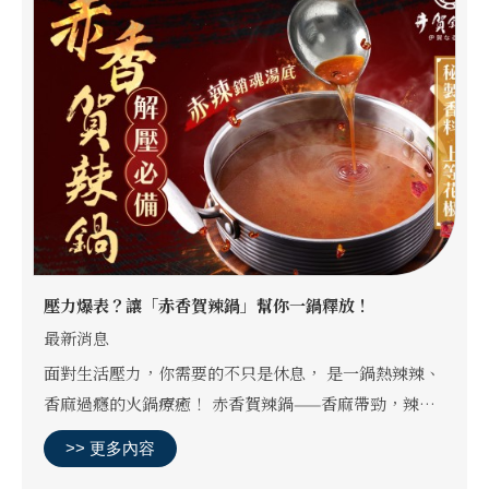
壓力爆表？讓「赤香賀辣鍋」幫你一鍋釋放！
最新消息
面對生活壓力，你需要的不只是休息， 是一鍋熱辣辣、
香麻過癮的火鍋療癒！ 赤香賀辣鍋——香麻帶勁，辣得
剛剛好 一口喝下，瞬間逼出所有壓力與壞情緒，讓你徹
>> 更多內容
底舒壓！ 搭配經典三寶，辣感再升級???? 油條：外...