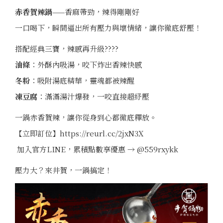
赤香賀辣鍋
——香麻帶勁，辣得剛剛好
一口喝下，瞬間逼出所有壓力與壞情緒，讓你徹底舒壓！
搭配經典三寶，辣感再升級????
油條
：外酥內吸湯，咬下炸出香辣快感
冬粉
：吸附湯底精華，靈魂都被辣醒
凍豆腐
：滿滿湯汁爆發，一咬直接超紓壓
一鍋赤香賀辣，讓你從身到心都徹底釋放。
【立即訂位】
https://reurl.cc/2jxN3X
加入官方LINE，累積點數享優惠 →
@559rxykk
壓力大？來井賀，一鍋搞定！