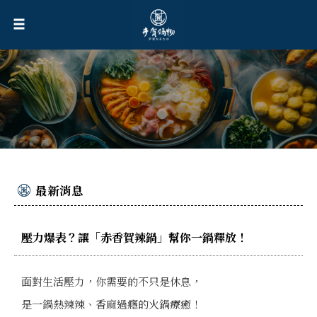
最新消息
壓力爆表？讓「赤香賀辣鍋」幫你一鍋釋放！
面對生活壓力，你需要的不只是休息，
是一鍋熱辣辣、香麻過癮的火鍋療癒！