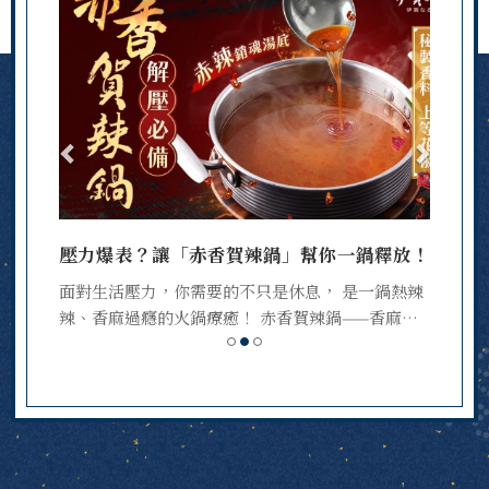
壓力爆表？讓「赤香賀辣鍋」幫你一鍋釋放！
面對生活壓力，你需要的不只是休息， 是一鍋熱辣
辣、香麻過癮的火鍋療癒！ 赤香賀辣鍋——香麻帶
勁，...