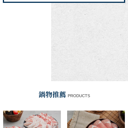
鍋物推薦
PRODUCTS
Previous
N